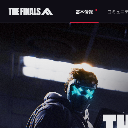
基本情報
コミュニ
世界観
ソーシャルスト
競技者
X(旧Twitter)
ゲームモード
YouTube